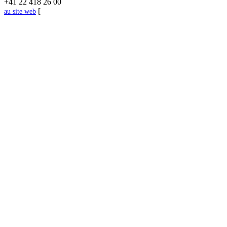
+41 22 418 26 00
[
au site web