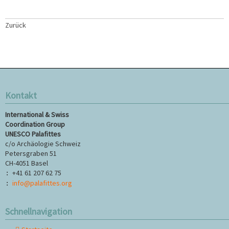
Zurück
Kontakt
International & Swiss
Coordination Group
UNESCO Palafittes
c/o Archäologie Schweiz
Petersgraben 51
CH-4051 Basel
+41 61 207 62 75
:
info@palafittes.org
:
Schnellnavigation