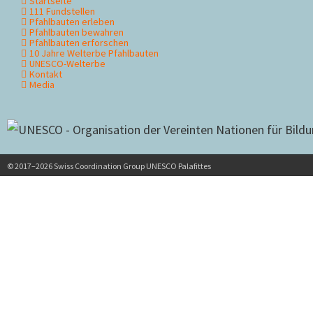
Startseite
Navigation
111 Fundstellen
überspringen
Pfahlbauten erleben
Pfahlbauten bewahren
Pfahlbauten erforschen
10 Jahre Welterbe Pfahlbauten
UNESCO-Welterbe
Kontakt
Media
© 2017–2026 Swiss Coordination Group UNESCO Palafittes