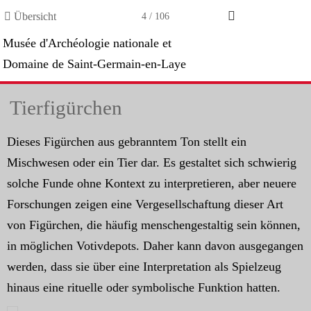

Übersicht
4 / 106
d'Archéologie nationale et
Archä
ne de Saint-Germain-en-Laye
Freib
erfigürchen
Ein
(A
s Figürchen aus gebranntem Ton stellt ein
wesen oder ein Tier dar. Es gestaltet sich schwierig
Diese
e Funde ohne Kontext zu interpretieren, aber neuere
Funds
hungen zeigen eine Vergesellschaftung dieser Art
mensc
igürchen, die häufig menschengestaltig sein können,
es si
glichen Votivdepots. Daher kann davon ausgegangen
Zeugn
n, dass sie über eine Interpretation als Spielzeug
Pfahl
s eine rituelle oder symbolische Funktion hatten.