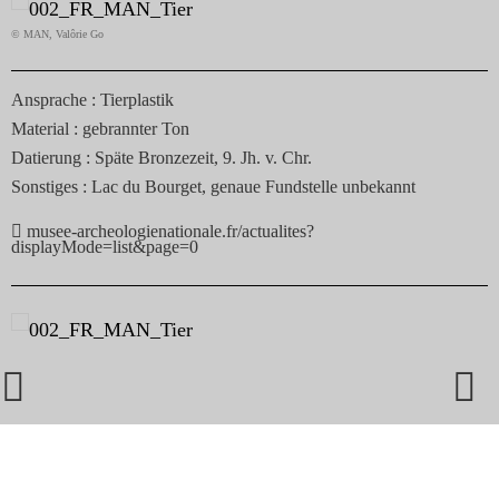
© SAEF
alôrie Go
Anspr
ache :
Tierplastik
Materi
al :
gebrannter Ton
Datier
ung :
Späte Bronzezeit, 9. Jh. v. Chr.
ges :
Lac du Bourget, genaue Fundstelle unbekannt

www.
e-archeologienationale.fr/actualites?
ayMode=list&page=0
© SAEF

