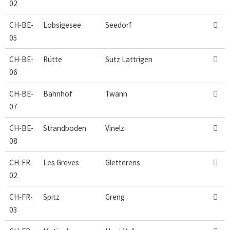
02
CH-BE-
Lobsigesee
Seedorf

05
CH-BE-
Rütte
Sutz Lattrigen

06
CH-BE-
Bahnhof
Twann

07
CH-BE-
Strandboden
Vinelz

08
CH-FR-
Les Greves
Gletterens

02
CH-FR-
Spitz
Greng

03