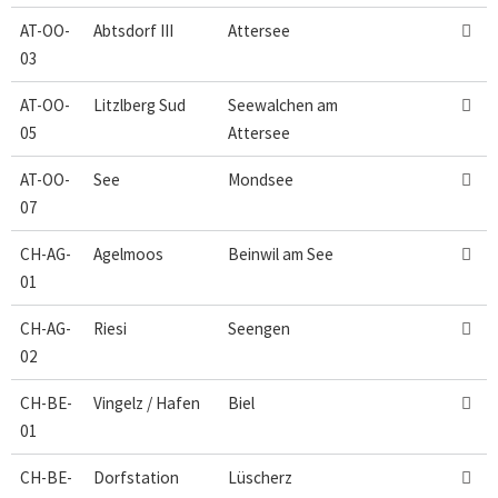
AT-OO-
Abtsdorf III
Attersee

03
AT-OO-
Litzlberg Sud
Seewalchen am

05
Attersee
AT-OO-
See
Mondsee

07
CH-AG-
Agelmoos
Beinwil am See

01
CH-AG-
Riesi
Seengen

02
CH-BE-
Vingelz / Hafen
Biel

01
CH-BE-
Dorfstation
Lüscherz
