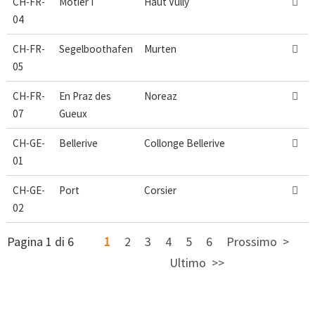
CH-FR-
Motier I
Haut Vully

04
CH-FR-
Segelboothafen
Murten

05
CH-FR-
En Praz des
Noreaz

07
Gueux
CH-GE-
Bellerive
Collonge Bellerive

01
CH-GE-
Port
Corsier

02
Pagina 1 di 6
1
2
3
4
5
6
Prossimo
Ultimo