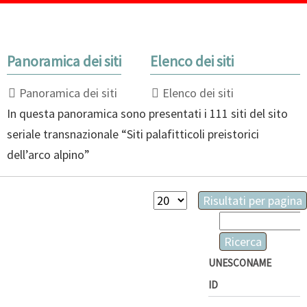
Panoramica dei siti
Elenco dei siti
Panoramica dei siti
Elenco dei siti
In questa panoramica sono presentati i 111 siti del sito
seriale transnazionale “Siti palafitticoli preistorici
dell’arco alpino”
Risultati
Campi
Risultati per pagina
per
disponibili
Parole
pagina
chiave
Ricerca
UNESCO
NAME
ID