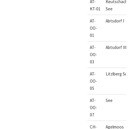
AT-
Keutschach
KT-01
See
AT-
Abtsdorf I
OO-
01
AT-
Abtsdorf III
OO-
03
AT-
Litzlberg Su
OO-
05
AT-
See
OO-
07
CH-
Agelmoos