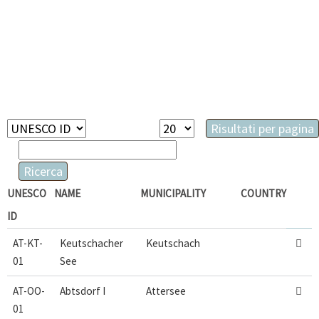
Campi
Risultati
Risultati per pagina
disponibili
Parole
per
chiave
pagina
Ricerca
UNESCO
NAME
MUNICIPALITY
COUNTRY
ID
AT-KT-
Keutschacher
Keutschach

01
See
AT-OO-
Abtsdorf I
Attersee

01