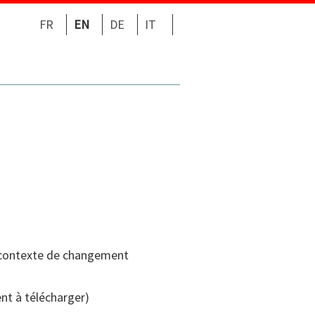
FR
EN
DE
IT
n contexte de changement
nt à télécharger)