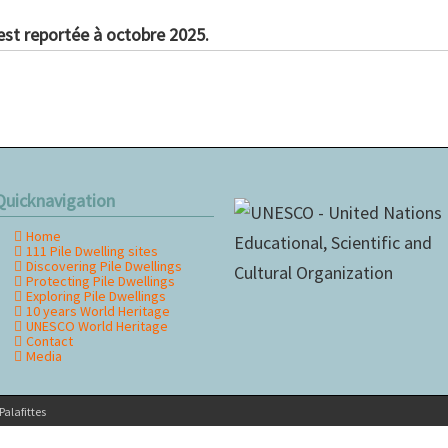
 est reportée à octobre 2025.
Quicknavigation
Home
kip
111 Pile Dwelling sites
avigation
Discovering Pile Dwellings
Protecting Pile Dwellings
Exploring Pile Dwellings
10 years World Heritage
UNESCO World Heritage
Contact
Media
alafittes