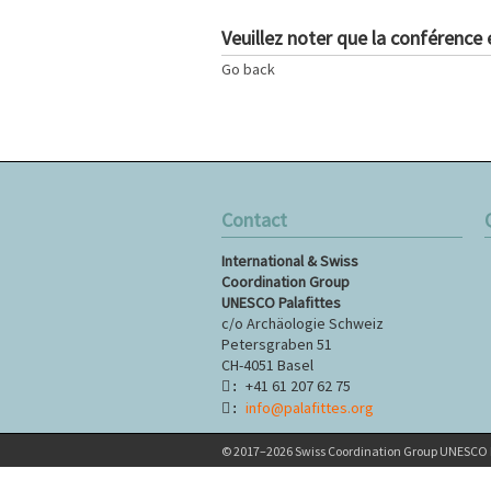
Veuillez noter que la conférence
Go back
Contact
S
International & Swiss
n
Coordination Group
UNESCO Palafittes
c/o Archäologie Schweiz
Petersgraben 51
CH-4051 Basel
+41 61 207 62 75
:
info@palafittes.org
:
© 2017–2026 Swiss Coordination Group UNESCO P