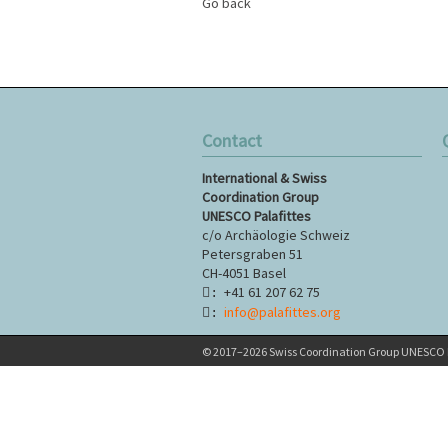
Go back
Contact
S
International & Swiss
n
Coordination Group
UNESCO Palafittes
c/o Archäologie Schweiz
Petersgraben 51
CH-4051 Basel
+41 61 207 62 75
:
info@palafittes.org
:
© 2017–2026 Swiss Coordination Group UNESCO P