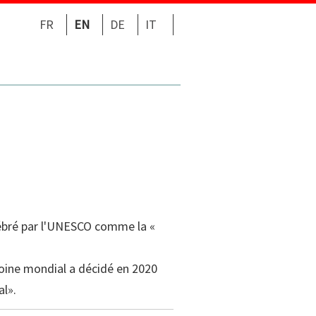
FR
EN
DE
IT
élébré par l'UNESCO comme la «
moine mondial
a décidé en 2020
al».