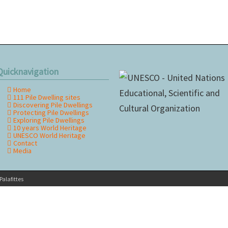
Quicknavigation
Home
kip
111 Pile Dwelling sites
avigation
Discovering Pile Dwellings
Protecting Pile Dwellings
Exploring Pile Dwellings
10 years World Heritage
UNESCO World Heritage
Contact
Media
alafittes