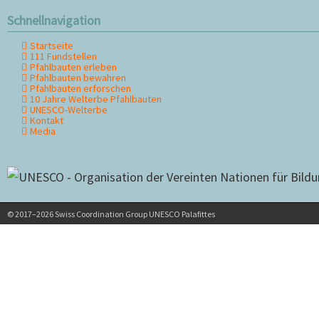
Schnellnavigation
Startseite
Navigation
111 Fundstellen
überspringen
Pfahlbauten erleben
Pfahlbauten bewahren
Pfahlbauten erforschen
10 Jahre Welterbe Pfahlbauten
UNESCO-Welterbe
Kontakt
Media
© 2017–2026 Swiss Coordination Group UNESCO Palafittes