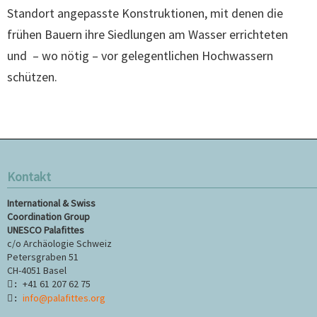
Standort angepasste Konstruktionen, mit denen die
frühen Bauern ihre Siedlungen am Wasser errichteten
und – wo nötig – vor gelegentlichen Hochwassern
schützen.
Kontakt
International & Swiss
Coordination Group
UNESCO Palafittes
c/o Archäologie Schweiz
Petersgraben 51
CH-4051 Basel
+41 61 207 62 75
:
info@palafittes.org
: