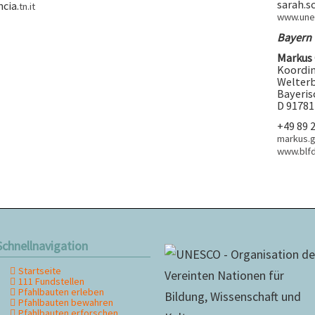
sarah.s
cia.
tn.it
www.une
Bayern
Markus
Koordin
Welter
Bayeris
D 91781
+49 89 
markus.
www.blfd
Schnellnavigation
Startseite
avigation
111 Fundstellen
berspringen
Pfahlbauten erleben
Pfahlbauten bewahren
Pfahlbauten erforschen