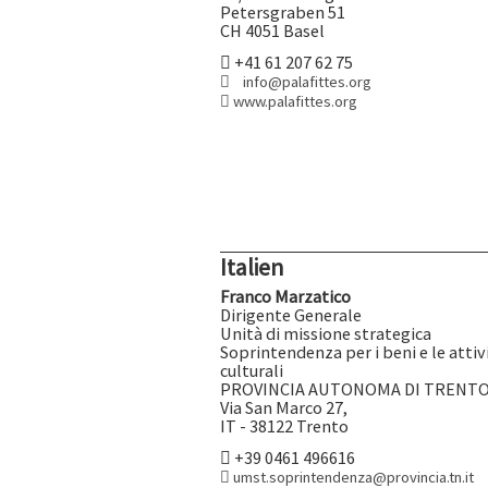
Petersgraben 51
CH 4051 Basel
+41 61 207 62 75
info@palafittes.org
www.palafittes.org
Italien
Franco Marzatico
Dirigente Generale
Unità di missione strategica
Soprintendenza per i beni e le attiv
culturali
PROVINCIA AUTONOMA DI TRENT
Via San Marco 27,
IT - 38122 Trento
+39 0461 496616
umst.soprintendenza@provincia.tn.it