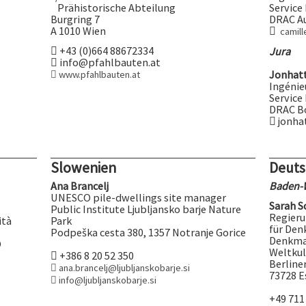
Prähistorische Abteilung
Service
Burgring 7
DRAC A
A 1010 Wien
camill
+43 (0)664 88672334
Jura
info@pfahlbauten.at
Jonhatt
www.pfahlbauten.at
Ingénie
Service
DRAC B
jonha
Slowenien
Deuts
Ana Brancelj
Baden-
UNESCO pile-dwellings site manager
Sarah S
Public Institute Ljubljansko barje Nature
Regieru
ità
Park
für Den
Podpeška cesta 380, 1357 Notranje Gorice
Denkmal
O
Weltkul
+386 8 20 52 350
Berline
ana.brancelj@ljubljanskobarje.si
73728 E
info@ljubljanskobarje.si
+49 711