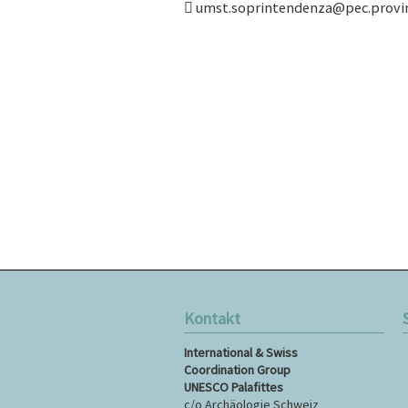
umst.soprintendenza@pec.provin
Kontakt
N
International & Swiss
ü
Coordination Group
UNESCO Palafittes
c/o Archäologie Schweiz