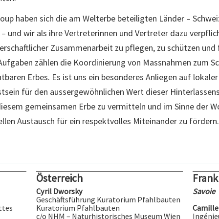
roup haben sich die am Welterbe beteiligten Länder – Schwei
 – und wir als ihre Vertreterinnen und Vertreter dazu verpflic
erschaftlicher Zusammenarbeit zu pflegen, zu schützen und 
 Aufgaben zählen die Koordinierung von Massnahmen zum Sch
tbaren Erbes. Es ist uns ein besonderes Anliegen auf lokaler
tsein für den aussergewöhnlichen Wert dieser Hinterlassens
diesem gemeinsamen Erbe zu vermitteln und im Sinne der W
ellen Austausch für ein respektvolles Miteinander zu fördern.
Österreich
Frank
Cyril Dworsky
Savoie
Geschäftsführung Kuratorium Pfahlbauten
ttes
Kuratorium Pfahlbauten
Camille
c/o NHM – Naturhistorisches Museum Wien
Ingénie