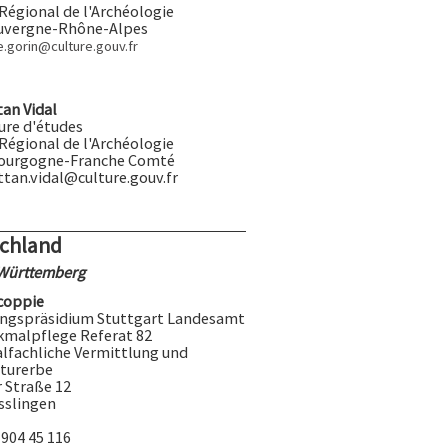
 Régional de l'Archéologie
uvergne-Rhône-Alpes
e.gorin@culture.gouv.fr
an Vidal
ure d'études
 Régional de l'Archéologie
ourgogne-Franche Comté
ttan
.vidal@culture.gouv.fr
chland
Württemberg
coppie
ngspräsidium Stuttgart Landesamt
kmalpflege Referat 82
fachliche Vermittlung und
turerbe
r Straße 12
sslingen
 904 45 116