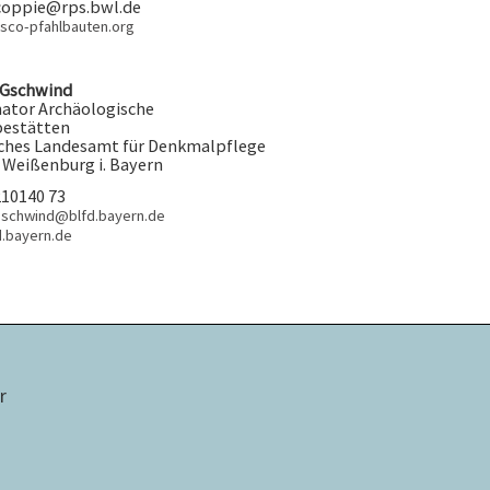
coppie@rps.bwl.de
sco-pfahlbauten.org
 Gschwind
ator Archäologische
bestätten
ches Landesamt für Denkmalpflege
 Weißenburg i. Bayern
210140 73
gschwind@blfd.bayern.de
.bayern.de