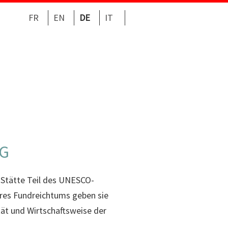
FR
EN
DE
IT
CG
e Stätte Teil des UNESCO-
hres Fundreichtums geben sie
tät und Wirtschaftsweise der