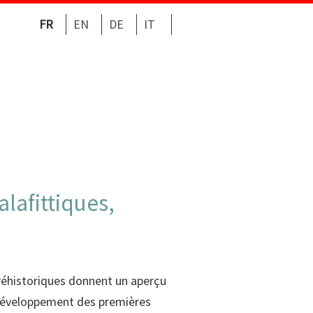
FR
EN
DE
IT
lafittiques,
préhistoriques donnent un aperçu
u développement des premières