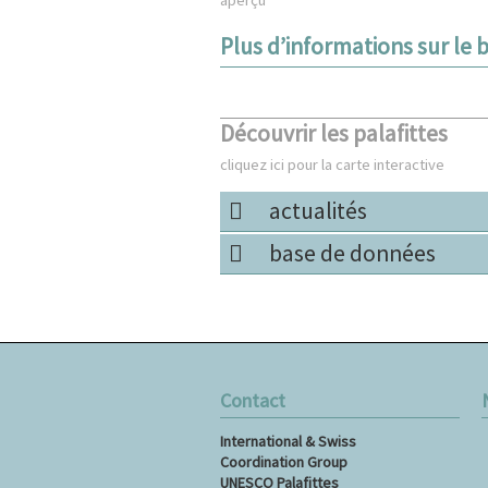
Plus d’informations sur le b
Découvrir les palafittes
cliquez ici pour la carte interactive
actualités
base de données
Contact
A
International & Swiss
a
Coordination Group
c
UNESCO Palafittes