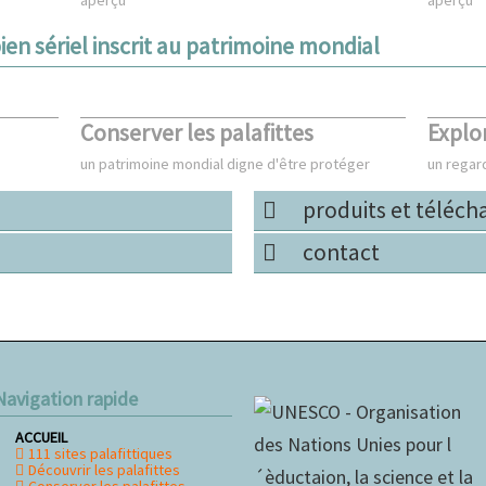
ien sériel inscrit au patrimoine mondial
Conserver les palafittes
Explor
un patrimoine mondial digne d'être protéger
un regar
produits et téléc
contact
Navigation rapide
ACCUEIL
ller
111 sites palafittiques
u
Découvrir les palafittes
ontenu
Conserver les palafittes