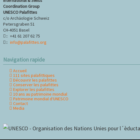
International & Swiss
Coordination Group
UNESCO Palafittes
c/o Archäologie Schweiz
Petersgraben 51
CH-4051 Basel
+41 61 207 62 75
:
info@palafittes.org
:
Navigation rapide
Accueil
Aller
111 sites palafittiques
au
Découvrir les palafittes
contenu
Conserver les palafittes
Explorer les palafittes
10 ans au patrimoine mondial
Patrimoine mondial d‘UNESCO
Contact
Media