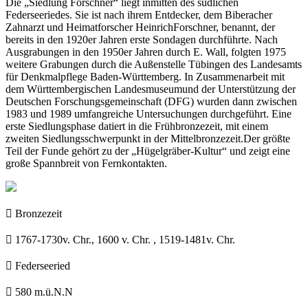
Die „Siedlung Forschner“ liegt inmitten des südlichen
Federseeriedes. Sie ist nach ihrem Entdecker, dem Biberacher
Zahnarzt und Heimatforscher HeinrichForschner, benannt, der
bereits in den 1920er Jahren erste Sondagen durchführte. Nach
Ausgrabungen in den 1950er Jahren durch E. Wall, folgten 1975
weitere Grabungen durch die Außenstelle Tübingen des Landesamts
für Denkmalpflege Baden-Württemberg. In Zusammenarbeit mit
dem Württembergischen Landesmuseumund der Unterstützung der
Deutschen Forschungsgemeinschaft (DFG) wurden dann zwischen
1983 und 1989 umfangreiche Untersuchungen durchgeführt. Eine
erste Siedlungsphase datiert in die Frühbronzezeit, mit einem
zweiten Siedlungsschwerpunkt in der Mittelbronzezeit.Der größte
Teil der Funde gehört zu der „Hügelgräber-Kultur“ und zeigt eine
große Spannbreit von Fernkontakten.

Bronzezeit

1767-1730v. Chr., 1600 v. Chr. , 1519-1481v. Chr.

Federseeried

580 m.ü.N.N