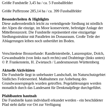
Größe Fundstelle
3,45 ha / ca. 5 Fussballfelder
Größe Pufferzone
285,14 ha / ca. 399 Fussballfelder
Besonderheiten & Highlights
Diese außerordentlich leicht zu verteidigende Siedlung ist nördlich
der Alpen die einzige, im Moor konservierte, befestigte Anlage der
Mittelbronzezeit. Die Fundstelle repräsentiert eine einzigartige
Siedlungsstruktur mit Parallelen im Donauraum. Große Teile der
Ablagerungen leiben noch unberührt im Boden.
Verschiedene Bronzefunde: Randleistenbeile, Lanzenspitze, Dolch,
Gewandnadeln (von links nach rechts) und Drahtringe (links unten)
© P. Frankenstein, H. Zwietasch / Landesmuseum Württemberg
Aktuelle Aktivitäten
Die Fundstelle liegt in unbebauter Landschaft, im Naturschutzgebiet
Südliches Federseeried. Maßnahmen zur Anhebung des
Grundwasserspiegels wurden getroffen. Pegelablesungen werden
monatlich durch das Landesamt für Denkmalpflege durchgeführt.
Pfahlbauten hautnah
Die Fundstelle kann individuell erkundet werden - ein beschildeter
Pfad steht dafür vor Ort zur Verfügung