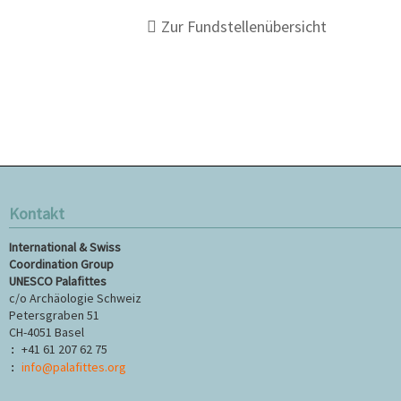
Zur Fundstellenübersicht
Kontakt
International & Swiss
Coordination Group
UNESCO Palafittes
c/o Archäologie Schweiz
Petersgraben 51
CH-4051 Basel
+41 61 207 62 75
:
info@palafittes.org
: