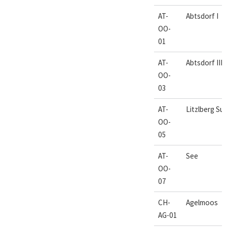
AT-
Abtsdorf I
OO-
01
AT-
Abtsdorf III
OO-
03
AT-
Litzlberg Su
OO-
05
AT-
See
OO-
07
CH-
Agelmoos
AG-01