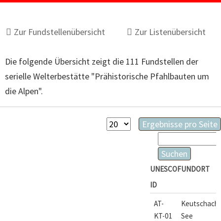
Zur Fundstellenübersicht
Zur Listenübersicht
Die folgende Übersicht zeigt die 111 Fundstellen der
serielle Welterbestätte "Prähistorische Pfahlbauten um
die Alpen".
Ergebnisse
Vorhandene
Ergebnisse pro Seite
pro
Felder
Suchbegriffe
Seite
Suchen
UNESCO
FUNDORT
ID
AT-
Keutschach
KT-01
See