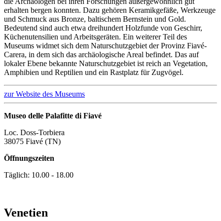
die Archäologen bei ihren Forschungen außergewöhnlich gut
erhalten bergen konnten. Dazu gehören Keramikgefäße, Werkzeuge
und Schmuck aus Bronze, baltischem Bernstein und Gold.
Bedeutend sind auch etwa dreihundert Holzfunde von Geschirr,
Küchenutensilien und Arbeitsgeräten. Ein weiterer Teil des
Museums widmet sich dem Naturschutzgebiet der Provinz Fiavé-
Carera, in dem sich das archäologische Areal befindet. Das auf
lokaler Ebene bekannte Naturschutzgebiet ist reich an Vegetation,
Amphibien und Reptilien und ein Rastplatz für Zugvögel.
zur Website des Museums
Museo delle Palafitte di Fiavé
Loc. Doss-Torbiera
38075 Fiavé (TN)
Öffnungszeiten
Täglich: 10.00 - 18.00
Venetien