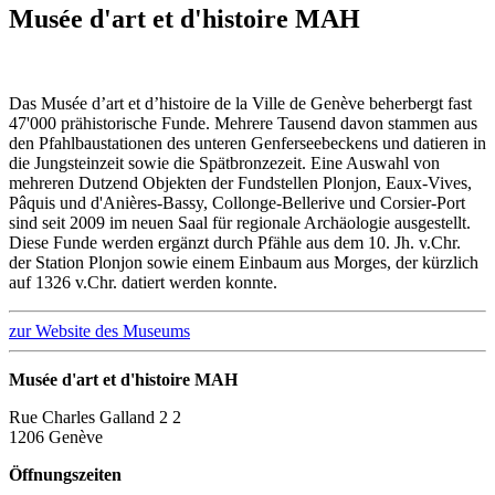
Musée d'art et d'histoire MAH
Das Musée d’art et d’histoire de la Ville de Genève beherbergt fast
47'000 prähistorische Funde. Mehrere Tausend davon stammen aus
den Pfahlbaustationen des unteren Genferseebeckens und datieren in
die Jungsteinzeit sowie die Spätbronzezeit. Eine Auswahl von
mehreren Dutzend Objekten der Fundstellen Plonjon, Eaux-Vives,
Pâquis und d'Anières-Bassy, Collonge-Bellerive und Corsier-Port
sind seit 2009 im neuen Saal für regionale Archäologie ausgestellt.
Diese Funde werden ergänzt durch Pfähle aus dem 10. Jh. v.Chr.
der Station Plonjon sowie einem Einbaum aus Morges, der kürzlich
auf 1326 v.Chr. datiert werden konnte.
zur Website des Museums
Musée d'art et d'histoire MAH
Rue Charles Galland 2 2
1206 Genève
Öffnungszeiten