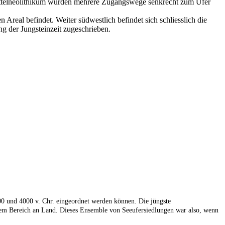
m Mittelneolithikum wurden mehrere Zugangswege senkrecht zum Ufer
 Areal befindet. Weiter südwestlich befindet sich schliesslich die
ng der Jungsteinzeit zugeschrieben.
00 und 4000 v. Chr. eingeordnet werden können. Die jüngste
n dem Bereich an Land. Dieses Ensemble von Seeufersiedlungen war also, wenn