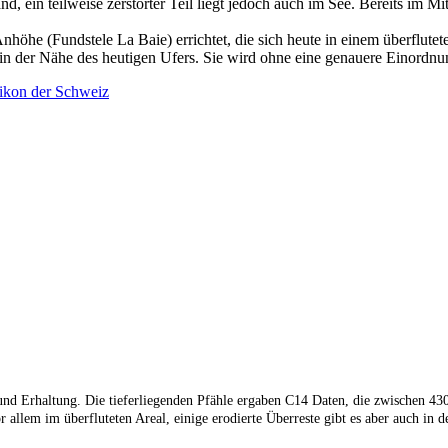
nd, ein teilweise zerstörter Teil liegt jedoch auch im See. Bereits i
öhe (Fundstele La Baie) errichtet, die sich heute in einem überfluteten
 in der Nähe des heutigen Ufers. Sie wird ohne eine genauere Einordnu
kon der Schweiz
nd Erhaltung. Die tieferliegenden Pfähle ergaben C14 Daten, die zwischen 43
or allem im überfluteten Areal, einige erodierte Überreste gibt es aber auch i