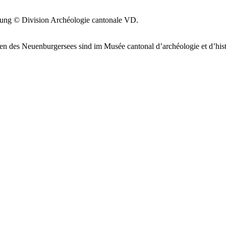
chung © Division Archéologie cantonale VD.
n des Neuenburgersees sind im Musée cantonal d’archéologie et d’his