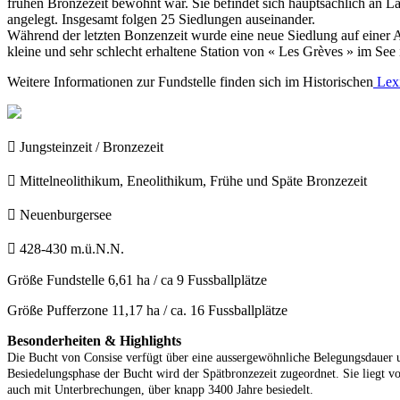
frühen Bronzezeit bewohnt war. Sie befindet sich hauptsächlich an La
angelegt. Insgesamt folgen 25 Siedlungen auseinander.
Während der letzten Bonzenzeit wurde eine neue Siedlung auf einer Anh
kleine und sehr schlecht erhaltene Station von « Les Grèves » im See
Weitere Informationen zur Fundstelle finden sich im Historischen
Lexi

Jungsteinzeit / Bronzezeit

Mittelneolithikum, Eneolithikum, Frühe und Späte Bronzezeit

Neuenburgersee

428-430 m.ü.N.N.
Größe Fundstelle
6,61 ha / ca 9 Fussballplätze
Größe Pufferzone
11,17 ha / ca. 16 Fussballplätze
Besonderheiten & Highlights
Die Bucht von Consise verfügt über eine aussergewöhnliche Belegungsdauer u
Besiedelungsphase der Bucht wird der Spätbronzezeit zugeordnet. Sie liegt v
auch mit Unterbrechungen, über knapp 3400 Jahre besiedelt.