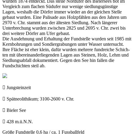
wurden 1874 entdeckt. Das steile Nord­ufer des Bielersees bot im
Vergleich zum flachen Südufer nur wenige siedlungsgünstige
Lagen, wes­halb die Dörfer immer wieder an der gleichen Stelle
gebaut wurden. Eine Palisade aus Holzpfählen aus den Jahren um
2970 v. Chr. stammt aus der ältesten Siedlung. Nach längerer
Unterbrechung wurden zwischen 2825 und 2695 v. Chr. zwei bis
drei weitere Dörfer am Ufer gebaut.
Die Ausdehnung und Erhaltung der Fundstelle wur­den seit 1985 mit
Kernbohrungen und Sondiergrabungen unter Wasser untersucht.
Ihre Fläche ist eher klein, dafür wurden mehrere fundreiche Schich­
ten mit übereinanderliegenden Lagen aus Steinen, Holz, Lehm und
Siedlungsabfall dokumentiert. Gegen den See hin fallen die
Fundschichten steil ab.

Jungsteinzeit

Spätneolithikum; 3100-2600 v. Chr.

Bieler See

428 m.ü.N.N.
Größe Fundstelle
0,6 ha / ca. 1 Fussballfeld