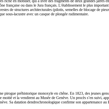
ès riche en mobilier, qui a livré des fragments de deux grandes jarres 
ône française ou dans le Jura français. L'établissement le plus importan
tes de structures architecturales (pilotis, semelles de blocage de pieux,
que sous-lacustre avec un casque de plongée rudimentaire.
une pirogue préhistorique monoxyle en chêne. En 1823, des jeunes gens e
tre moitié et la vendirent au Musée de Genève. Un procès s’en suivi, app
enève. Sa datation dendrochronologique confirme son appartenance au Br