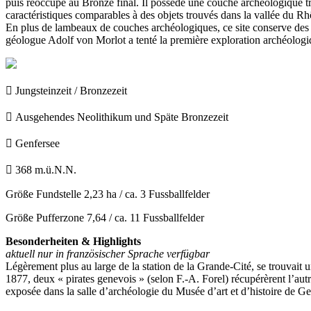
puis réoccupé au Bronze final. Il possède une couche archéologique tr
caractéristiques comparables à des objets trouvés dans la vallée du Rh
En plus de lambeaux de couches archéologiques, ce site conserve des res
géologue Adolf von Morlot a tenté la première exploration archéologi

Jungsteinzeit / Bronzezeit

Ausgehendes Neolithikum und Späte Bronzezeit

Genfersee

368 m.ü.N.N.
Größe Fundstelle
2,23 ha / ca. 3 Fussballfelder
Größe Pufferzone
7,64 / ca. 11 Fussballfelder
Besonderheiten & Highlights
aktuell nur in französischer Sprache verfügbar
Légèrement plus au large de la station de la Grande-Cité, se trouvait 
1877, deux « pirates genevois » (selon F.-A. Forel) récupérèrent l’au
exposée dans la salle d’archéologie du Musée d’art et d’histoire de G