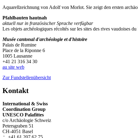
Aquarellzeichnung von Adolf von Morlot. Sie zeigt den ersten archä
Pfahlbauten hautnah
aktuell nur in französischer Sprache verfügbar
Les objets archéologiques récoltés sur les sites des rives vaudoises 
Musée cantonal d'archéologie et d'histoire
Palais de Rumine
Place de la Riponne 6
1005 Lausanne
+41 21 316 34 30
au site web
Zur Fundstellenübersicht
Kontakt
International & Swiss
Coordination Group
UNESCO Palafittes
c/o Archäologie Schweiz
Petersgraben 51
CH-4051 Basel
+41 61 207 62 75
: