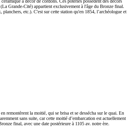
en céramique à décor de cordons. Ces poteries possèdent des décors
t (La Grande-Cité) appartient exclusivement à l'âge du Bronze final.
 planchers, etc.). C'est sur cette station qu'en 1854, l’archéologue et
n remontèrent la moitié, qui se brisa et se dessécha sur le quai. En
aremment sans suite, car cette moitié d’embarcation est actuellement
onze final, avec une date postérieure à 1105 av. notre ère.