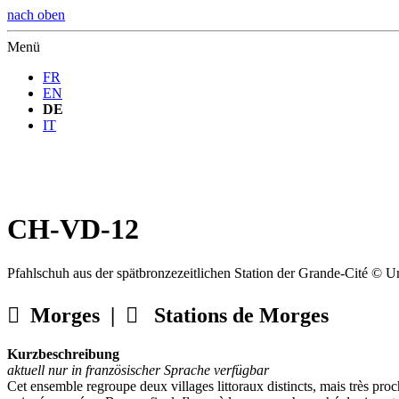
nach oben
Menü
FR
EN
DE
IT
CH-VD-12
Pfahlschuh aus der spätbronzezeitlichen Station der Grande-Cité © U

Morges |

Stations de Morges
Kurzbeschreibung
aktuell nur in französischer Sprache verfügbar
Cet ensemble regroupe deux villages littoraux distincts, mais très proc