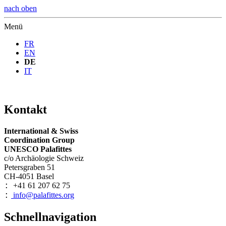
nach oben
Menü
FR
EN
DE
IT
Kontakt
International & Swiss
Coordination Group
UNESCO Palafittes
c/o Archäologie Schweiz
Petersgraben 51
CH-4051 Basel
+41 61 207 62 75
:
info@palafittes.org
:
Schnellnavigation