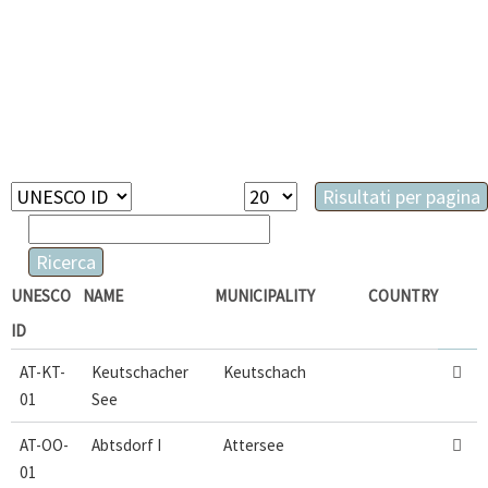
Campi
Risultati
Risultati per pagina
disponibili
Parole
per
chiave
pagina
Ricerca
UNESCO
NAME
MUNICIPALITY
COUNTRY
ID
AT-KT-
Keutschacher
Keutschach

01
See
AT-OO-
Abtsdorf I
Attersee

01