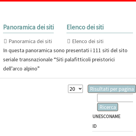
Panoramica dei siti
Elenco dei siti
Panoramica dei siti
Elenco dei siti
In questa panoramica sono presentati i 111 siti del sito
seriale transnazionale “Siti palafitticoli preistorici
dell’arco alpino”
Risultati
Campi
Risultati per pagina
per
disponibili
Parole
pagina
chiave
Ricerca
UNESCO
NAME
ID