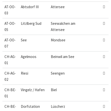
AT-OO-
Abtsdorf III
Attersee

03
AT-OO-
Litzlberg Sud
Seewalchen am

05
Attersee
AT-OO-
See
Mondsee

07
CH-AG-
Agelmoos
Beinwil am See

01
CH-AG-
Riesi
Seengen

02
CH-BE-
Vingelz / Hafen
Biel

01
CH-BE-
Dorfstation
Lüscherz
