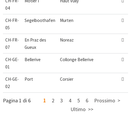
CH-FR-
Motier I
Haut Vully

04
CH-FR-
Segelboothafen
Murten

05
CH-FR-
En Praz des
Noreaz

07
Gueux
CH-GE-
Bellerive
Collonge Bellerive

01
CH-GE-
Port
Corsier

02
Pagina 1 di 6
1
2
3
4
5
6
Prossimo
Ultimo