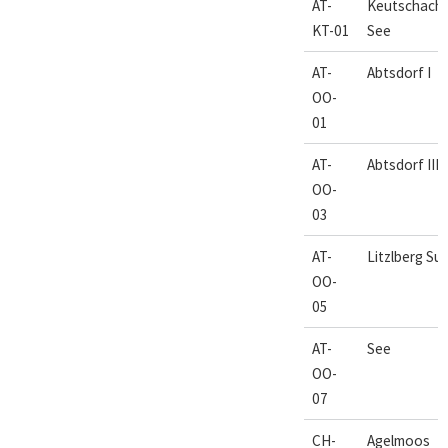
AT-
Keutschach
KT-01
See
AT-
Abtsdorf I
OO-
01
AT-
Abtsdorf III
OO-
03
AT-
Litzlberg Su
OO-
05
AT-
See
OO-
07
CH-
Agelmoos