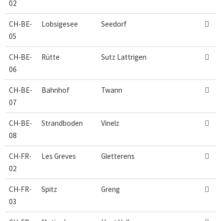
02
CH-BE-
Lobsigesee
Seedorf

05
CH-BE-
Rütte
Sutz Lattrigen

06
CH-BE-
Bahnhof
Twann

07
CH-BE-
Strandboden
Vinelz

08
CH-FR-
Les Greves
Gletterens

02
CH-FR-
Spitz
Greng

03